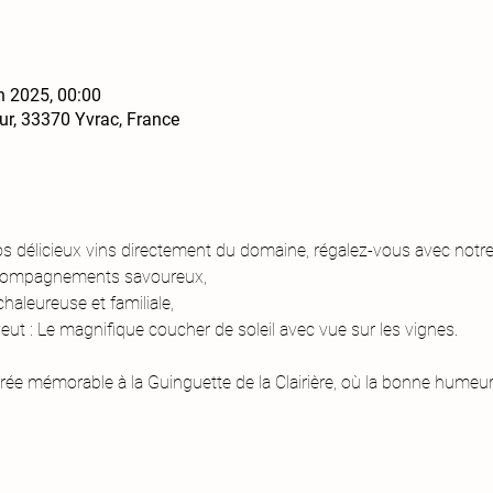
n 2025, 00:00
ur, 33370 Yvrac, France
 délicieux vins directement du domaine, régalez-vous avec notr
accompagnements savoureux, 
leureuse et familiale, 
eut : Le magnifique coucher de soleil avec vue sur les vignes. 
e mémorable à la Guinguette de la Clairière, où la bonne humeur e