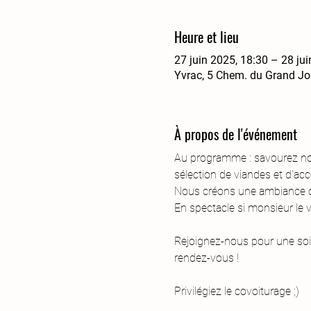
Heure et lieu
27 juin 2025, 18:30 – 28 jui
Yvrac, 5 Chem. du Grand Jo
À propos de l'événement
Au programme : savourez nos
sélection de viandes et d'
Nous créons une ambiance cha
En spectacle si monsieur le v
Rejoignez-nous pour une soiré
rendez-vous !
Privilégiez le covoiturage ;) 