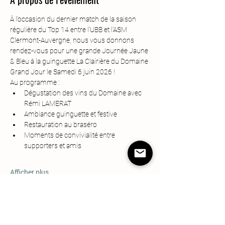
À l’occasion du dernier match de la saison 
régulière du Top 14 entre l'UBB et l'ASM 
Clermont-Auvergne, nous vous donnons 
rendez-vous pour une grande Journée Jaune 
& Bleu à la guinguette La Clairière du Domaine 
Grand Jour le Samedi 6 juin 2026 !
Au programme :
Dégustation des vins du Domaine avec 
Rémi LAMERAT
Ambiance guinguette et festive
Restauration au braséro
Moments de convivialité entre 
supporters et amis
Afficher plus