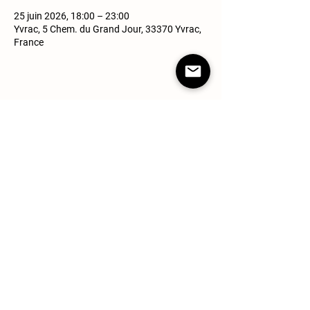
25 juin 2026, 18:00 – 23:00
Yvrac, 5 Chem. du Grand Jour, 33370 Yvrac,
France
Partager cet événement
Suivez-nous
Domaine Grand Jour
5 chemin du grand jour
33370 Yvrac
Mentions Légales
CGV
Confidentialité
@2023 Domaine Grand jour Webdesigner : Anépa studio