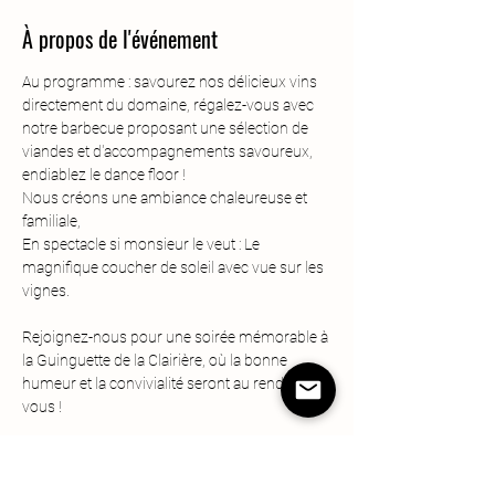
À propos de l'événement
Au programme : savourez nos délicieux vins 
directement du domaine, régalez-vous avec 
notre barbecue proposant une sélection de 
viandes et d'accompagnements savoureux, 
endiablez le dance floor ! 
Nous créons une ambiance chaleureuse et 
familiale, 
En spectacle si monsieur le veut : Le 
magnifique coucher de soleil avec vue sur les 
vignes. 
Rejoignez-nous pour une soirée mémorable à 
la Guinguette de la Clairière, où la bonne 
humeur et la convivialité seront au rendez-
vous !
Privilégiez le covoiturage ;) 