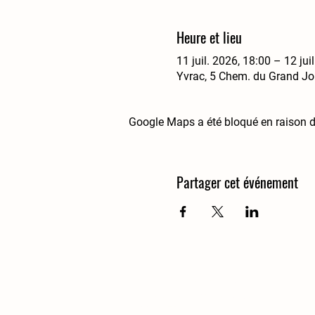
Heure et lieu
11 juil. 2026, 18:00 – 12 jui
Yvrac, 5 Chem. du Grand Jo
Google Maps a été bloqué en raison d
Partager cet événement
Domaine Grand Jour
5 chemin du grand jour
33370 Yvrac